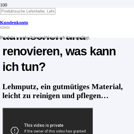
Lehmputz reinigen,
Kundenkonto
auffrischen und
Produkt
wurde deinem Warenkorb hinzugefügt.
renovieren, was kann
ich tun?
Lehmputz, ein gutmütiges Material,
leicht zu reinigen und pflegen…