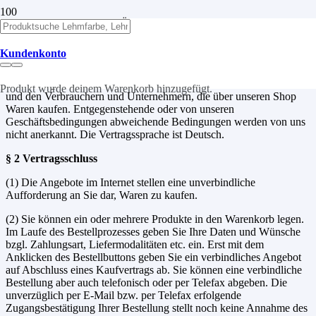
ALLGEMEINE GESCHÄFTSBEDINGUNGEN
§ 1 Geltungsbereich, Kundeninformationen
Kundenkonto
Die folgenden allgemeinen Geschäftsbedingungen (AGB) regeln
das Vertragsverhältnis zwischen Walter Rysse GmbH & Co. KG
Produkt
wurde deinem Warenkorb hinzugefügt.
und den Verbrauchern und Unternehmern, die über unseren Shop
Waren kaufen. Entgegenstehende oder von unseren
Geschäftsbedingungen abweichende Bedingungen werden von uns
nicht anerkannt. Die Vertragssprache ist Deutsch.
§ 2 Vertragsschluss
(1) Die Angebote im Internet stellen eine unverbindliche
Aufforderung an Sie dar, Waren zu kaufen.
(2) Sie können ein oder mehrere Produkte in den Warenkorb legen.
Im Laufe des Bestellprozesses geben Sie Ihre Daten und Wünsche
bzgl. Zahlungsart, Liefermodalitäten etc. ein. Erst mit dem
Anklicken des Bestellbuttons geben Sie ein verbindliches Angebot
auf Abschluss eines Kaufvertrags ab. Sie können eine verbindliche
Bestellung aber auch telefonisch oder per Telefax abgeben. Die
unverzüglich per E-Mail bzw. per Telefax erfolgende
Zugangsbestätigung Ihrer Bestellung stellt noch keine Annahme des