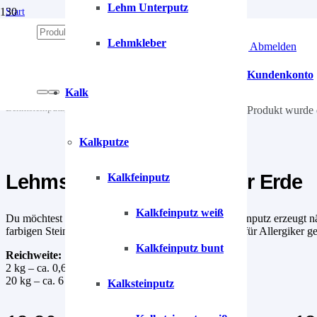
Lehm Unterputz
Start
/
Lehm
Lehmkleber
Anmelden | Abmelden
/
Lehmputze
/
Kundenkonto
Lehmsteinputz
Kalk
/
Lehmsteinputz, Farben der Erde
Produkt
wurde 
Kalkputze
Lehmsteinputz, Farben der Erde
Kalkfeinputz
Kalkfeinputz weiß
Du möchtest eine Wand mit Steinoptik? Der Lehmsteinputz erzeugt näml
farbigen Steinelementen. Der Lehmsteinputz ist ideal für Allergiker g
Kalkfeinputz bunt
Reichweite:
2 kg – ca. 0,6 m²
20 kg – ca. 6 m²
Kalksteinputz