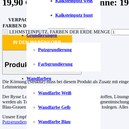
19,90
€
–
64,90
€
Preisspanne: 19,
Kalksteinputz weiß
Kalksteinputz bunt
VERPACKUNG
FARBEN DER ERDE
LEHMSTEINPUTZ, FARBEN DER ERDE MENGE
Grundierungen
IN DEN WARENKORB
Putzgrundierung
Produkt-Beschreibung
Farbgrundierung
Wandfarben
Die Körnung (Struktur) muss bei diesem Produkt als Zusatz mit einge
Lehmsteinputz.
Wandfarbe Weiß
Der Rysse Lehmsteinputz ist frei von Konservierungsstoffen, Lösungs
werden als Trockenpulver ausgeliefert. Die fertigen Pigmentmischunge
Blau-Grauen Steinputzzusatz, einfach einmischen und loslegen. Alles
Wandfarbe Gelb
Unsere Empfehlung für die Grundierung.
Wandfarbe Blau
Putzgrundierung