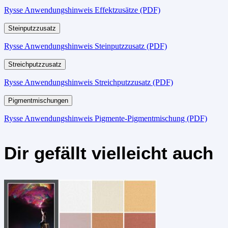
Rysse Anwendungshinweis Effektzusätze (PDF)
Steinputzzusatz
Rysse Anwendungshinweis Steinputzzusatz (PDF)
Streichputzzusatz
Rysse Anwendungshinweis Streichputzzusatz (PDF)
Pigmentmischungen
Rysse Anwendungshinweis Pigmente-Pigmentmischung (PDF)
Dir gefällt vielleicht auch