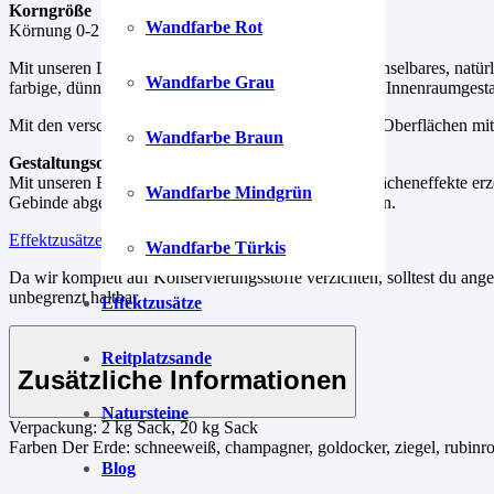
Korngröße
Wandfarbe Rot
Körnung 0-2 mm, Putzstärke ca. 2-3 mm.
Mit unseren Lehmputzen kreierst du dir ein unverwechselbares, natürl
Wandfarbe Grau
farbige, dünnlagige Lehmmischungen für die kreative Innenraumgesta
Mit den verschiedenen Auftragstechniken schaffst du Oberflächen mi
Wandfarbe Braun
Gestaltungsoptionen
Mit unseren Effektzusätzen kannst du kreative Oberflächeneffekte erz
Wandfarbe Mindgrün
Gebinde abgewogen. Einfach einmischen und loslegen.
Effektzusätze
Wandfarbe Türkis
Da wir komplett auf Konservierungsstoffe verzichten, solltest du an
unbegrenzt haltbar.
Effektzusätze
Reitplatzsande
Zusätzliche Informationen
Natursteine
Verpackung:
2 kg Sack, 20 kg Sack
Farben Der Erde:
schneeweiß, champagner, goldocker, ziegel, rubinrot,
Blog