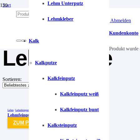
Lehm Unterputz
Start
/
Lehm
Lehmkleber
Anmelden | Abmelden
/
Lehmputze
Kundenkonto
Kalk
Lehmputze
Produkt
wurde 
Kalkputze
Kalkfeinputz
Sortieren:
Kalkfeinputz weiß
Kalkfeinputz bunt
Lehm
/
Lehmfeinputz
/
Lehmputze
Lehmfeinputz Bernstein-Braun-1 Cremebraun
ZUM PRODUKT
Kalksteinputz