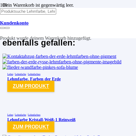
Dein Warenkorb ist gegenwärtig leer.
ZURÜCK ZUM SHOP
Kundenkonto
Diese Produkte könnten dir
Produkt
wurde deinem Warenkorb hinzugefügt.
ebenfalls gefallen:
Lehm
/
Lehmfarbe
/
Lehmfarben
Lehmfarbe, Farben der Erde
ZUM PRODUKT
Lehm
/
Lehmfarbe
/
Lehmfarben
Lehmfarbe Kristall-Weiß-1 Reinweiß
ZUM PRODUKT