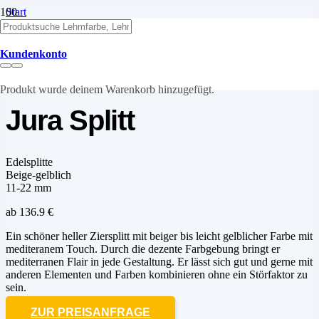
Start
Natursteine
Edelsplitte
Jura Splitt
Kundenkonto
Produkt
wurde deinem Warenkorb hinzugefügt.
Jura Splitt
Edelsplitte
Beige-gelblich
11-22 mm
ab
136.9
€
Ein schöner heller Ziersplitt mit beiger bis leicht gelblicher Farbe mit
mediteranem Touch. Durch die dezente Farbgebung bringt er
mediterranen Flair in jede Gestaltung. Er lässt sich gut und gerne mit
anderen Elementen und Farben kombinieren ohne ein Störfaktor zu
sein.
ZUR PREISANFRAGE