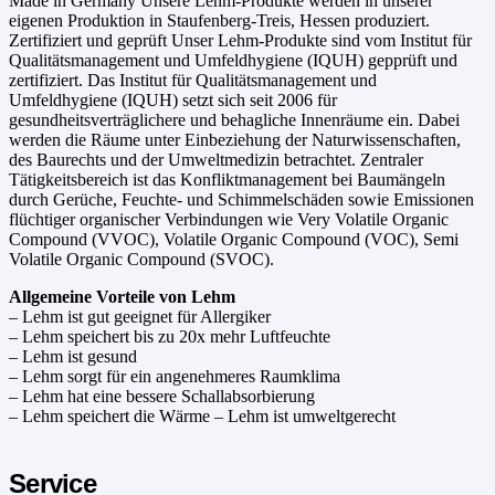
Made in Germany Unsere Lehm-Produkte werden in unserer
eigenen Produktion in Staufenberg-Treis, Hessen produziert.
Zertifiziert und geprüft Unser Lehm-Produkte sind vom Institut für
Qualitätsmanagement und Umfeldhygiene (IQUH) gepprüft und
zertifiziert. Das Institut für Qualitätsmanagement und
Umfeldhygiene (IQUH) setzt sich seit 2006 für
gesundheitsverträglichere und behagliche Innenräume ein. Dabei
werden die Räume unter Einbeziehung der Naturwissenschaften,
des Baurechts und der Umweltmedizin betrachtet. Zentraler
Tätigkeitsbereich ist das Konfliktmanagement bei Baumängeln
durch Gerüche, Feuchte- und Schimmelschäden sowie Emissionen
flüchtiger organischer Verbindungen wie Very Volatile Organic
Compound (VVOC), Volatile Organic Compound (VOC), Semi
Volatile Organic Compound (SVOC).
Allgemeine Vorteile von Lehm
– Lehm ist gut geeignet für Allergiker
– Lehm speichert bis zu 20x mehr Luftfeuchte
– Lehm ist gesund
– Lehm sorgt für ein angenehmeres Raumklima
– Lehm hat eine bessere Schallabsorbierung
– Lehm speichert die Wärme – Lehm ist umweltgerecht
Service