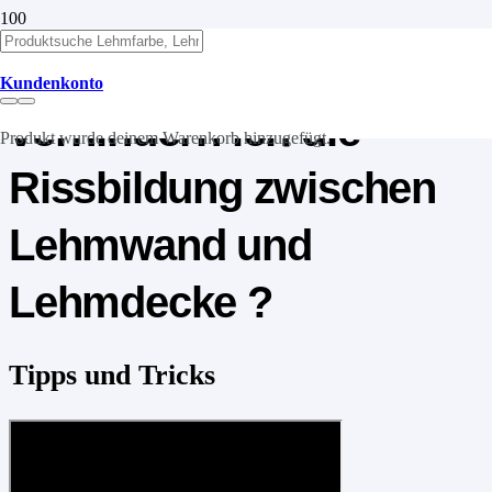
Tipps und Tricks: Wie
Kundenkonto
verhindern ich die
Produkt
wurde deinem Warenkorb hinzugefügt.
Rissbildung zwischen
Lehmwand und
Lehmdecke ?
Tipps und Tricks