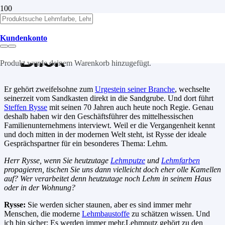
Ein Urgestein mit Lehm
Kundenkonto
– Blick
Produkt
wurde deinem Warenkorb hinzugefügt.
Er gehört zweifelsohne zum
Urgestein seiner Branche
, wechselte
seinerzeit vom Sandkasten direkt in die Sandgrube. Und dort führt
Steffen Rysse
mit seinen 70 Jahren auch heute noch Regie. Genau
deshalb haben wir den Geschäftsführer des mittelhessischen
Familienunternehmens interviewt. Weil er die Vergangenheit kennt
und doch mitten in der modernen Welt steht, ist Rysse der ideale
Gesprächspartner für ein besonderes Thema: Lehm.
Herr Rysse, wenn Sie heutzutage
Lehmputze
und
Lehmfarben
propagieren, tischen Sie uns dann vielleicht doch eher olle Kamellen
auf? Wer verarbeitet denn heutzutage noch Lehm in seinem Haus
oder in der Wohnung?
Rysse:
Sie werden sicher staunen, aber es sind immer mehr
Menschen, die moderne
Lehmbaustoffe
zu schätzen wissen. Und
ich bin sicher: Es werden immer mehr.Lehmputz gehört zu den