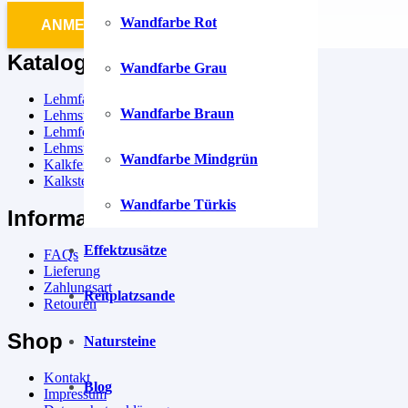
Wandfarbe Rot
ANMELDEN
Katalog
Wandfarbe Grau
Lehmfarbe
Wandfarbe Braun
Lehmstreichputz
Lehmfeinputz
Lehmsteinputz
Wandfarbe Mindgrün
Kalkfeinputz
Kalksteinputz
Wandfarbe Türkis
Information
Effektzusätze
FAQs
Lieferung
Zahlungsart
Reitplatzsande
Retouren
Shop
Natursteine
Kontakt
Blog
Impressum