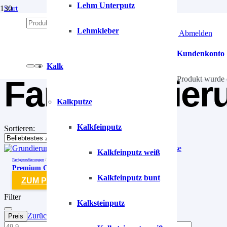
Lehm Unterputz
Start
/
Grundierungen
Lehmkleber
Anmelden | Abmelden
/
Farbgrundierungen
Kundenkonto
Kalk
Farbgrundier
Produkt
wurde 
Kalkputze
Kalkfeinputz
Sortieren:
Kalkfeinputz weiß
Farbgrundierungen
/
Grundierungen
Premium Grundierung Lehmfarbe
Kalkfeinputz bunt
ZUM PRODUKT
Filter
Kalksteinputz
Zurücksetzen
Preis