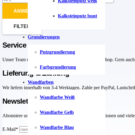
Kalksteinputz weiß
ANWENDEN
Kalksteinputz bunt
FILTER
Grundierungen
Service
Putzgrundierung
Unser Team unterstütz dich bei Fragen rund um den Shop. Gern auch 
Farbgrundierung
Lieferung & Zahlung
Wandfarben
Wir liefern innerhalb von 3-4 Werktagen. Zahle per PayPal, Lastschri
Wandfarbe Weiß
Newsletter
Wandfarbe Gelb
Abonniere unseren Newsletter. Gutscheine, Sonderaktionen und viele
Wandfarbe Blau
E-Mail*