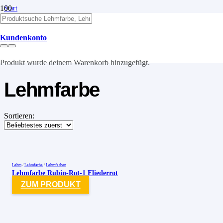
Start
/
Lehm
/
Kundenkonto
Lehmfarben
/
Lehmfarbe
Produkt
wurde deinem Warenkorb hinzugefügt.
Lehmfarbe
Sortieren:
Lehm
/
Lehmfarbe
/
Lehmfarben
Lehmfarbe Rubin-Rot-1 Fliederrot
ZUM PRODUKT