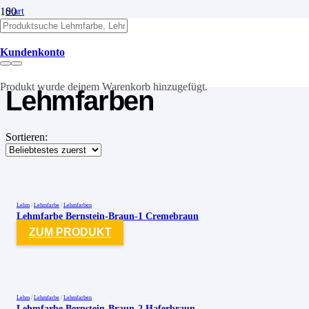
Start
/
Lehm
/
Kundenkonto
Lehmfarben
Produkt
wurde deinem Warenkorb hinzugefügt.
Lehmfarben
Sortieren:
Lehm
/
Lehmfarbe
/
Lehmfarben
Lehmfarbe Bernstein-Braun-1 Cremebraun
ZUM PRODUKT
Lehm
/
Lehmfarbe
/
Lehmfarben
Lehmfarbe Bernstein-Braun-2 Haferbraun