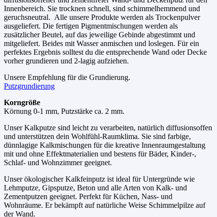
Innenbereich. Sie trocknen schnell, sind schimmelhemmend und
geruchsneutral. Alle unsere Produkte werden als Trockenpulver
ausgeliefert. Die fertigen Pigmentmischungen werden als
zusätzlicher Beutel, auf das jeweilige Gebinde abgestimmt und
mitgeliefert. Beides mit Wasser anmischen und loslegen. Für ein
perfektes Ergebnis solltest du die entsprechende Wand oder Decke
vorher grundieren und 2-lagig aufziehen.
Unsere Empfehlung für die Grundierung.
Putzgrundierung
Korngröße
Körnung 0-1 mm, Putzstärke ca. 2 mm.
Unser Kalkputze sind leicht zu verarbeiten, natürlich diffusionsoffen
und unterstützen dein Wohlfühl-Raumklima. Sie sind farbige,
dünnlagige Kalkmischungen für die kreative Innenraumgestaltung
mit und ohne Effektmaterialien und bestens für Bäder, Kinder-,
Schlaf- und Wohnzimmer geeignet.
Unser ökologischer Kalkfeinputz ist ideal für Untergründe wie
Lehmputze, Gipsputze, Beton und alle Arten von Kalk- und
Zementputzen geeignet. Perfekt für Küchen, Nass- und
Wohnräume. Er bekämpft auf natürliche Weise Schimmelpilze auf
der Wand.