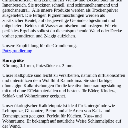
Innenbereich. Sie trocknen schnell, sind schimmelhemmend und
geruchsneutral. Alle unsere Produkte werden als Trockenpulver
ausgeliefert. Die fertigen Pigmentmischungen werden als
zusätzlicher Beutel, auf das jeweilige Gebinde abgestimmt und
mitgeliefert. Beides mit Wasser anmischen und loslegen. Für ein
perfektes Ergebnis solltest du die entsprechende Wand oder Decke
vorher grundieren und 2-lagig aufziehen.
Unsere Empfehlung für die Grundierung.
Putzgrundierung
Korngröße
Körnung 0-1 mm, Putzstärke ca. 2 mm.
Unser Kalkputze sind leicht zu verarbeiten, natürlich diffusionsoffen
und unterstützen dein Wohlfühl-Raumklima. Sie sind farbige,
dünnlagige Kalkmischungen für die kreative Innenraumgestaltung
mit und ohne Effektmaterialien und bestens für Bäder, Kinder-,
Schlaf- und Wohnzimmer geeignet.
Unser ökologischer Kalkfeinputz ist ideal für Untergründe wie
Lehmputze, Gipsputze, Beton und alle Arten von Kalk- und
Zementputzen geeignet. Perfekt für Küchen, Nass- und
Wohnräume. Er bekämpft auf natürliche Weise Schimmelpilze auf
der Wand.