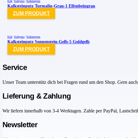
Kalk
/
Kalkputze
/
Kalksteinputz
Kalksteinputz Turmalin-Grau-1 Elfenbeingrau
ZUM PRODUKT
Kalk
/
Kalkputze
/
Kalksteinputz
Kalksteinputz Sonnenstein-Gelb-5 Goldgelb
ZUM PRODUKT
Service
Unser Team unterstütz dich bei Fragen rund um den Shop. Gern auch 
Lieferung & Zahlung
Wir liefern innerhalb von 3-4 Werktagen. Zahle per PayPal, Lastschri
Newsletter