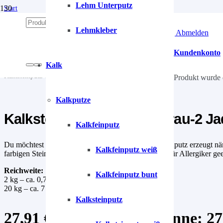
Lehm Unterputz
Start
/
Kalk
Lehmkleber
Anmelden | Abmelden
/
Kalkputze
/
Kundenkonto
Kalksteinputz
Kalk
/
Kalksteinputz Turmalin-Grau-2 Jadegrau
Produkt
wurde 
Kalkputze
Kalksteinputz Turmalin-Grau-2 J
Kalkfeinputz
Du möchtest eine Wand mit Steinoptik? Der Kalksteinputz erzeugt nämli
Kalkfeinputz weiß
farbigen Steinelementen. Der Kalksteinputz ist ideal für Allergiker ge
Reichweite:
Kalkfeinputz bunt
2 kg – ca. 0,7 m²
20 kg – ca. 7 m²
Kalksteinputz
27,91
€
–
99,90
€
Preisspanne: 27,