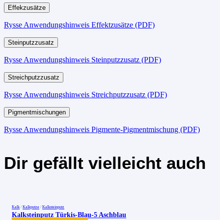
Effekzusätze
Rysse Anwendungshinweis Effektzusätze (PDF)
Steinputzzusatz
Rysse Anwendungshinweis Steinputzzusatz (PDF)
Streichputzzusatz
Rysse Anwendungshinweis Streichputzzusatz (PDF)
Pigmentmischungen
Rysse Anwendungshinweis Pigmente-Pigmentmischung (PDF)
Dir gefällt vielleicht auch
Kalk
/
Kalkputze
/
Kalksteinputz
Kalksteinputz Türkis-Blau-5 Aschblau