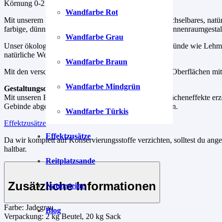
Körnung 0-2 mm, Putzstärke ca. 2-3 mm.
Wandfarbe Rot
Mit unserem Kalksteinputzen kreierst du ein unverwechselbares, natür
farbige, dünnlagige Kalkmischungen für die kreative Innenraumgestal
Wandfarbe Grau
Unser ökologischer Kalksteinputz ist ideal für Untergründe wie Leh
natürliche Weise Schimmelpilze auf der Wand.
Wandfarbe Braun
Mit den verschiedenen Auftragstechniken schaffst du Oberflächen mi
Wandfarbe Mindgrün
Gestaltungsoptionen
Mit unseren Effektzusätzen kannst du kreative Oberflächeneffekte erz
Gebinde abgewogen. Einfach einmischen und loslegen.
Wandfarbe Türkis
Effektzusätze
Effektzusätze
Da wir komplett auf Konservierungsstoffe verzichten, solltest du ang
haltbar.
Reitplatzsande
Zusätzliche Informationen
Natursteine
Farbe:
Jadegrau
Blog
Verpackung:
2 kg Beutel, 20 kg Sack