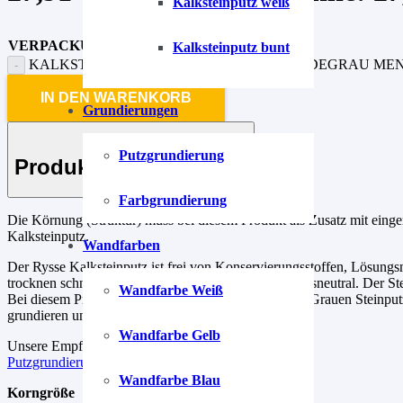
Kalksteinputz weiß
VERPACKUNG
Kalksteinputz bunt
KALKSTEINPUTZ TURMALIN-GRAU-2 JADEGRAU ME
IN DEN WARENKORB
Grundierungen
Putzgrundierung
Produkt-Beschreibung
Farbgrundierung
Die Körnung (Struktur) muss bei diesem Produkt als Zusatz mit einger
Kalksteinputz.
Wandfarben
Der Rysse Kalksteinputz ist frei von Konservierungsstoffen, Lösungs
trocknen schnell, sind schimmelhemmend und geruchsneutral. Der Stei
Wandfarbe Weiß
Bei diesem Produkt erhältst du zusätzlich einen Blau-Grauen Steinput
grundieren und 2-lagig aufziehen.
Wandfarbe Gelb
Unsere Empfehlung für die Grundierung.
Putzgrundierung
Wandfarbe Blau
Korngröße