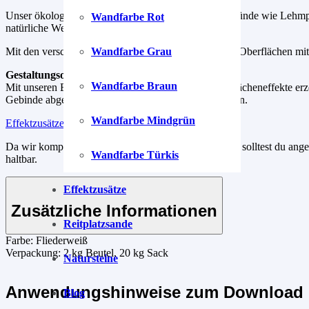
Unser ökologischer Kalkfeinputz ist ideal für Untergründe wie Lehm
Wandfarbe Rot
natürliche Weise Schimmelpilze auf der Wand.
Mit den verschiedenen Auftragstechniken schaffst du Oberflächen mi
Wandfarbe Grau
Gestaltungsoptionen
Wandfarbe Braun
Mit unseren Effektzusätzen kannst du kreative Oberflächeneffekte erz
Gebinde abgewogen. Einfach einmischen und loslegen.
Wandfarbe Mindgrün
Effektzusätze
Da wir komplett auf Konservierungsstoffe verzichten, solltest du ang
Wandfarbe Türkis
haltbar.
Effektzusätze
Zusätzliche Informationen
Reitplatzsande
Farbe:
Fliederweiß
Verpackung:
2 kg Beutel, 20 kg Sack
Natursteine
Anwendungshinweise zum Download 
Blog