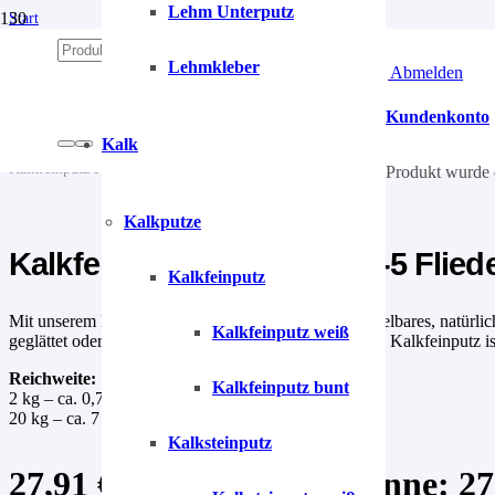
Lehm Unterputz
Start
/
Kalk
Lehmkleber
Anmelden | Abmelden
/
Kalkputze
/
Kundenkonto
Kalkfeinputz
Kalk
/
Kalkfeinputz Kristall-Weiß-5 Fliederweiß
Produkt
wurde 
Kalkputze
Kalkfeinputz Kristall-Weiß-5 Flied
Kalkfeinputz
Mit unserem Kalkfeinputz kreierst du ein unverwechselbares, natürlic
Kalkfeinputz weiß
geglättet oder auf Glanz verdichtet werden. Der Rysse Kalkfeinputz is
Reichweite:
Kalkfeinputz bunt
2 kg – ca. 0,7 m²
20 kg – ca. 7 m²
Kalksteinputz
27,91
€
–
99,90
€
Preisspanne: 27,