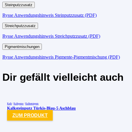
Steinputzzusatz
Rysse Anwendungshinweis Steinputzzusatz (PDF)
Streichputzzusatz
Rysse Anwendungshinweis Streichputzzusatz (PDF)
Pigmentmischungen
Rysse Anwendungshinweis Pigmente-Pigmentmischung (PDF)
Dir gefällt vielleicht auch
Kalk
/
Kalkputze
/
Kalksteinputz
Kalksteinputz Türkis-Blau-5 Aschblau
ZUM PRODUKT