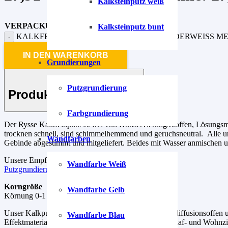
Kalksteinputz weiß
VERPACKUNG
Kalksteinputz bunt
KALKFEINPUTZ KRISTALL-WEISS-5 FLIEDERWEISS MEN
IN DEN WARENKORB
Grundierungen
Putzgrundierung
Produkt-Beschreibung
Farbgrundierung
Der Rysse Kalkfeinputz ist frei von Konservierungsstoffen, Lösungsm
trocknen schnell, sind schimmelhemmend und geruchsneutral. Alle uns
Wandfarben
Gebinde abgestimmt und mitgeliefert. Beides mit Wasser anmischen un
Unsere Empfehlung für die Grundierung.
Wandfarbe Weiß
Putzgrundierung
Korngröße
Wandfarbe Gelb
Körnung 0-1 mm, Putzstärke ca. 2 mm.
Unser Kalkputze sind leicht zu verarbeiten, natürlich diffusionsoff
Wandfarbe Blau
Effektmaterialien und bestens für Bäder, Kinder-, Schlaf- und Wohnz