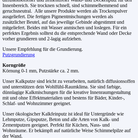
Innenbereich. Sie trocknen schnell, sind schimmelhemmend und
geruchsneutral. Alle unsere Produkte werden als Trockenpulver
ausgeliefert. Die fertigen Pigmentmischungen werden als
zusätzlicher Beutel, auf das jeweilige Gebinde abgestimmt und
mitgeliefert. Beides mit Wasser anmischen und loslegen. Für ein
perfektes Ergebnis solltest du die entsprechende Wand oder Decke
vorher grundieren und 2-lagig aufziehen.
Unsere Empfehlung für die Grundierung.
Putzgrundierung
Korngröße
Körnung 0-1 mm, Putzstärke ca. 2 mm.
Unser Kalkputze sind leicht zu verarbeiten, natürlich diffusionsoffen
und unterstützen dein Wohlfühl-Raumklima. Sie sind farbige,
dünnlagige Kalkmischungen für die kreative Innenraumgestaltung
mit und ohne Effektmaterialien und bestens für Bäder, Kinder-,
Schlaf- und Wohnzimmer geeignet.
Unser ökologischer Kalkfeinputz ist ideal für Untergründe wie
Lehmputze, Gipsputze, Beton und alle Arten von Kalk- und
Zementputzen geeignet. Perfekt für Küchen, Nass- und
Wohnräume. Er bekämpft auf natürliche Weise Schimmelpilze auf
der Wand.