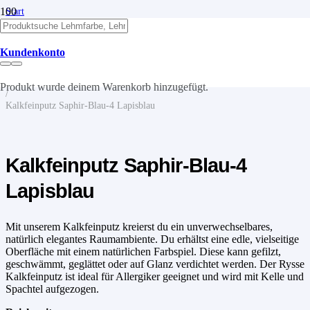
Start
/
Kalk
/
Kundenkonto
Kalkputze
/
Kalkfeinputz
Produkt
wurde deinem Warenkorb hinzugefügt.
/
Kalkfeinputz Saphir-Blau-4 Lapisblau
Kalkfeinputz Saphir-Blau-4
Lapisblau
Mit unserem Kalkfeinputz kreierst du ein unverwechselbares,
natürlich elegantes Raumambiente. Du erhältst eine edle, vielseitige
Oberfläche mit einem natürlichen Farbspiel. Diese kann gefilzt,
geschwämmt, geglättet oder auf Glanz verdichtet werden. Der Rysse
Kalkfeinputz ist ideal für Allergiker geeignet und wird mit Kelle und
Spachtel aufgezogen.