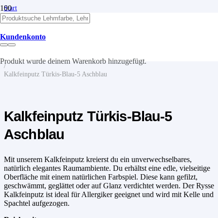
Start
/
Kalk
/
Kundenkonto
Kalkputze
/
Kalkfeinputz
Produkt
wurde deinem Warenkorb hinzugefügt.
/
Kalkfeinputz Türkis-Blau-5 Aschblau
Kalkfeinputz Türkis-Blau-5
Aschblau
Mit unserem Kalkfeinputz kreierst du ein unverwechselbares,
natürlich elegantes Raumambiente. Du erhältst eine edle, vielseitige
Oberfläche mit einem natürlichen Farbspiel. Diese kann gefilzt,
geschwämmt, geglättet oder auf Glanz verdichtet werden. Der Rysse
Kalkfeinputz ist ideal für Allergiker geeignet und wird mit Kelle und
Spachtel aufgezogen.