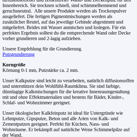
Innenbereich. Sie trocknen schnell, sind schimmelhemmend und
geruchsneutral. Alle unsere Produkte werden als Trockenpulver
ausgeliefert. Die fertigen Pigmentmischungen werden als
zusätzlicher Beutel, auf das jeweilige Gebinde abgestimmt und
mitgeliefert. Beides mit Wasser anmischen und loslegen. Für ein
perfektes Ergebnis solltest du die entsprechende Wand oder Decke
vorher grundieren und 2-lagig aufziehen.
Unsere Empfehlung für die Grundierung.
Putzgrundierung
Korngröße
Körnung 0-1 mm, Putzstärke ca. 2 mm.
Unser Kalkputze sind leicht zu verarbeiten, natürlich diffusionsoffen
und unterstützen dein Wohlfühl-Raumklima. Sie sind farbige,
dünnlagige Kalkmischungen für die kreative Innenraumgestaltung
mit und ohne Effektmaterialien und bestens für Bäder, Kinder-,
Schlaf- und Wohnzimmer geeignet.
Unser ökologischer Kalkfeinputz ist ideal für Untergründe wie
Lehmputze, Gipsputze, Beton und alle Arten von Kalk- und
Zementputzen geeignet. Perfekt für Küchen, Nass- und
Wohnräume. Er bekämpft auf natürliche Weise Schimmelpilze auf
der Wand.