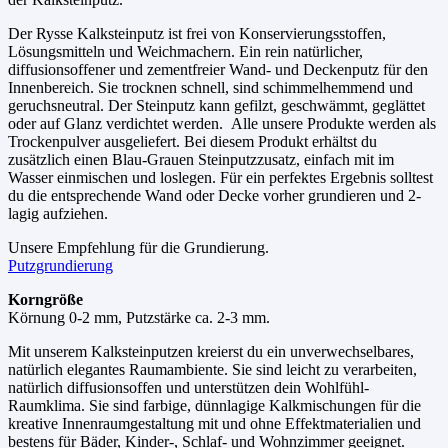
Der Rysse Kalksteinputz ist frei von Konservierungsstoffen,
Lösungsmitteln und Weichmachern. Ein rein natürlicher,
diffusionsoffener und zementfreier Wand- und Deckenputz für den
Innenbereich. Sie trocknen schnell, sind schimmelhemmend und
geruchsneutral. Der Steinputz kann gefilzt, geschwämmt, geglättet
oder auf Glanz verdichtet werden. Alle unsere Produkte werden als
Trockenpulver ausgeliefert. Bei diesem Produkt erhältst du
zusätzlich einen Blau-Grauen Steinputzzusatz, einfach mit im
Wasser einmischen und loslegen. Für ein perfektes Ergebnis solltest
du die entsprechende Wand oder Decke vorher grundieren und 2-
lagig aufziehen.
Unsere Empfehlung für die Grundierung.
Putzgrundierung
Korngröße
Körnung 0-2 mm, Putzstärke ca. 2-3 mm.
Mit unserem Kalksteinputzen kreierst du ein unverwechselbares,
natürlich elegantes Raumambiente. Sie sind leicht zu verarbeiten,
natürlich diffusionsoffen und unterstützen dein Wohlfühl-
Raumklima. Sie sind farbige, dünnlagige Kalkmischungen für die
kreative Innenraumgestaltung mit und ohne Effektmaterialien und
bestens für Bäder, Kinder-, Schlaf- und Wohnzimmer geeignet.