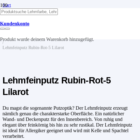
Start
/
Lehm
/
Kundenkonto
Lehmputze
/
Lehmfeinputz
Produkt
wurde deinem Warenkorb hinzugefügt.
/
Lehmfeinputz Rubin-Rot-5 Lilarot
Lehmfeinputz Rubin-Rot-5
Lilarot
Du magst die sogenannte Putzoptik? Der Lehmfeinputz erzeugt
nämlich genau die charakterstarke Oberfläche. Ein natürlicher
Wand- und Deckenputz für den Innenbereich. Von ruhig und
elegant über feinkörnig bis hin zu sehr rustikal. Der Lehmfeinputz
ist ideal für Allergiker geeignet und wird mit Kelle und Spachtel
verarbeitet.