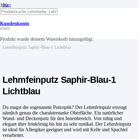
Start
/
Lehm
/
Kundenkonto
Lehmputze
/
Lehmfeinputz
Produkt
wurde deinem Warenkorb hinzugefügt.
/
Lehmfeinputz Saphir-Blau-1 Lichtblau
Lehmfeinputz Saphir-Blau-1
Lichtblau
Du magst die sogenannte Putzoptik? Der Lehmfeinputz erzeugt
nämlich genau die charakterstarke Oberfläche. Ein natürlicher
Wand- und Deckenputz für den Innenbereich. Von ruhig und
elegant über feinkörnig bis hin zu sehr rustikal. Der Lehmfeinputz
ist ideal für Allergiker geeignet und wird mit Kelle und Spachtel
verarbeitet.