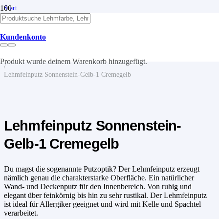
Start
/
Lehm
/
Kundenkonto
Lehmputze
/
Lehmfeinputz
Produkt
wurde deinem Warenkorb hinzugefügt.
/
Lehmfeinputz Sonnenstein-Gelb-1 Cremegelb
Lehmfeinputz Sonnenstein-
Gelb-1 Cremegelb
Du magst die sogenannte Putzoptik? Der Lehmfeinputz erzeugt
nämlich genau die charakterstarke Oberfläche. Ein natürlicher
Wand- und Deckenputz für den Innenbereich. Von ruhig und
elegant über feinkörnig bis hin zu sehr rustikal. Der Lehmfeinputz
ist ideal für Allergiker geeignet und wird mit Kelle und Spachtel
verarbeitet.