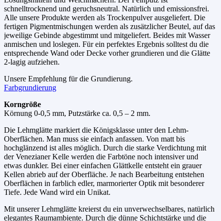
schnelltrocknend und geruchsneutral. Natürlich und emissionsfrei.
Alle unsere Produkte werden als Trockenpulver ausgeliefert. Die
fertigen Pigmentmischungen werden als zusätzlicher Beutel, auf das
jeweilige Gebinde abgestimmt und mitgeliefert. Beides mit Wasser
anmischen und loslegen. Für ein perfektes Ergebnis solltest du die
entsprechende Wand oder Decke vorher grundieren und die Glätte
2-lagig aufziehen.
Unsere Empfehlung für die Grundierung.
Farbgrundierung
Korngröße
Körnung 0-0,5 mm, Putzstärke ca. 0,5 – 2 mm.
Die Lehmglätte markiert die Königsklasse unter den Lehm-
Oberflächen. Man muss sie einfach anfassen. Von matt bis
hochglänzend ist alles möglich. Durch die starke Verdichtung mit
der Venezianer Kelle werden die Farbtöne noch intensiver und
etwas dunkler. Bei einer einfachen Glättkelle entsteht ein grauer
Kellen abrieb auf der Oberfläche. Je nach Bearbeitung entstehen
Oberflächen in farblich edler, marmorierter Optik mit besonderer
Tiefe. Jede Wand wird ein Unikat.
Mit unserer Lehmglätte kreierst du ein unverwechselbares, natürlich
elegantes Raumambiente. Durch die dünne Schichtstärke und die