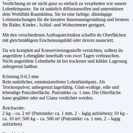
Verdichtung ist sie nicht ganz so einfach zu verarbeiten wie unsere
Lehmfeinputze. Sie ist natürlich diffusionsoffen und unterstützen
dein Wohlfühl-Raumklima. Sie ist eine farbige, dünnlagige
Lehmmischungen für die kreative Innenraumgestaltung und bestens
für Bäder, Kinder-, Schlaf- und Wohnzimmer geeignet.
Mit den verschiedenen Auftragstechniken schaffst du Oberflächen
mit gleichmäßigem Erscheinungsbild oder dezent nuanciert.
Da wir komplett auf Konservierungsstoffe verzichten, solltest du
angerührte Lehmglätte innerhalb von zwei Tagen verbrauchen.
Nicht angerührte Lehmfarbe ist bei trockener und kühler Lagerung
unbegrenzt haltbar.
Körnung 0-0,5 mm
Rein natürlicher, emmissionsfreier Lehmfinishputz. Als
Trockenpulver, unbegrenzt lagerfähig. Glatt-wolkige, edle und
lebendige Putzoberfläche. Putzstärke ca. 1 mm. Die Oberfläche
kann geglättet oder auf Glanz verdichtet werden.
Reichweite:
2 kg – ca. 2 m² (Putzstärke: ca. 1 mm, 2 – lagig aufziehen); 10 kg –
ca. 10 m²; 500 kg – ca. 500 m² (Putzstärke: ca. 1 mm, 2 – lagig
aufziehen)