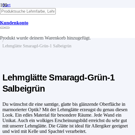
Start
/
Lehm
/
Kundenkonto
Lehmputze
/
Lehmglätte
Produkt
wurde deinem Warenkorb hinzugefügt.
/
Lehmglätte Smaragd-Grün-1 Salbeigrün
Lehmglätte Smaragd-Grün-1
Salbeigrün
Du wünschst dir eine samtige, glatte bis glänzende Oberfläche in
marmorierter Optik? Mit der Lehmglätte erzeugst du genau diesen
Look. Ein edles Material für besondere Räume. Jede Wand ein
Unikat. Auch ein wolkiges Erscheinungsbild erreichst du sehr gut
mit unserer Lehmglätte. Die Glätte ist ideal für Allergiker geeignet
und wird mit Kelle und Spachtel verarbeitet.