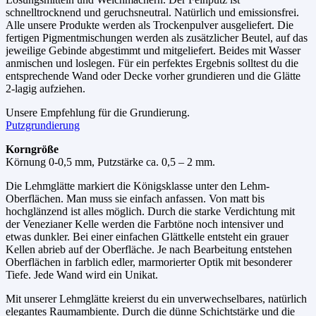
schnelltrocknend und geruchsneutral. Natürlich und emissionsfrei.
Alle unsere Produkte werden als Trockenpulver ausgeliefert. Die
fertigen Pigmentmischungen werden als zusätzlicher Beutel, auf das
jeweilige Gebinde abgestimmt und mitgeliefert. Beides mit Wasser
anmischen und loslegen. Für ein perfektes Ergebnis solltest du die
entsprechende Wand oder Decke vorher grundieren und die Glätte
2-lagig aufziehen.
Unsere Empfehlung für die Grundierung.
Putzgrundierung
Korngröße
Körnung 0-0,5 mm, Putzstärke ca. 0,5 – 2 mm.
Die Lehmglätte markiert die Königsklasse unter den Lehm-
Oberflächen. Man muss sie einfach anfassen. Von matt bis
hochglänzend ist alles möglich. Durch die starke Verdichtung mit
der Venezianer Kelle werden die Farbtöne noch intensiver und
etwas dunkler. Bei einer einfachen Glättkelle entsteht ein grauer
Kellen abrieb auf der Oberfläche. Je nach Bearbeitung entstehen
Oberflächen in farblich edler, marmorierter Optik mit besonderer
Tiefe. Jede Wand wird ein Unikat.
Mit unserer Lehmglätte kreierst du ein unverwechselbares, natürlich
elegantes Raumambiente. Durch die dünne Schichtstärke und die