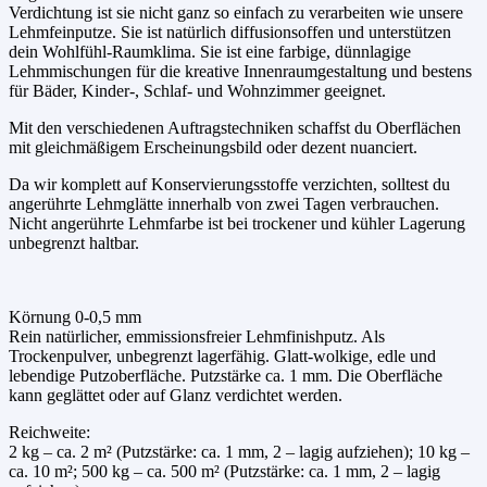
Verdichtung ist sie nicht ganz so einfach zu verarbeiten wie unsere
Lehmfeinputze. Sie ist natürlich diffusionsoffen und unterstützen
dein Wohlfühl-Raumklima. Sie ist eine farbige, dünnlagige
Lehmmischungen für die kreative Innenraumgestaltung und bestens
für Bäder, Kinder-, Schlaf- und Wohnzimmer geeignet.
Mit den verschiedenen Auftragstechniken schaffst du Oberflächen
mit gleichmäßigem Erscheinungsbild oder dezent nuanciert.
Da wir komplett auf Konservierungsstoffe verzichten, solltest du
angerührte Lehmglätte innerhalb von zwei Tagen verbrauchen.
Nicht angerührte Lehmfarbe ist bei trockener und kühler Lagerung
unbegrenzt haltbar.
Körnung 0-0,5 mm
Rein natürlicher, emmissionsfreier Lehmfinishputz. Als
Trockenpulver, unbegrenzt lagerfähig. Glatt-wolkige, edle und
lebendige Putzoberfläche. Putzstärke ca. 1 mm. Die Oberfläche
kann geglättet oder auf Glanz verdichtet werden.
Reichweite:
2 kg – ca. 2 m² (Putzstärke: ca. 1 mm, 2 – lagig aufziehen); 10 kg –
ca. 10 m²; 500 kg – ca. 500 m² (Putzstärke: ca. 1 mm, 2 – lagig