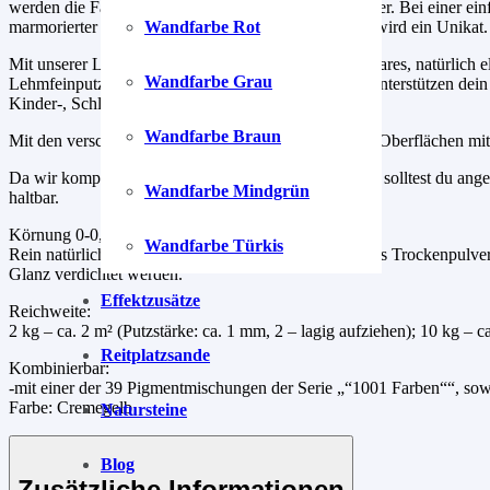
werden die Farbtöne noch intensiver und etwas dunkler. Bei einer einf
marmorierter Optik mit besonderer Tiefe. Jede Wand wird ein Unikat.
Wandfarbe Rot
Mit unserer Lehmglätte kreierst du ein unverwechselbares, natürlich 
Wandfarbe Grau
Lehmfeinputze. Sie ist natürlich diffusionsoffen und unterstützen de
Kinder-, Schlaf- und Wohnzimmer geeignet.
Wandfarbe Braun
Mit den verschiedenen Auftragstechniken schaffst du Oberflächen mi
Da wir komplett auf Konservierungsstoffe verzichten, solltest du an
Wandfarbe Mindgrün
haltbar.
Körnung 0-0,5 mm
Wandfarbe Türkis
Rein natürlicher, emmissionsfreier Lehmfinishputz. Als Trockenpulver
Glanz verdichtet werden.
Effektzusätze
Reichweite:
2 kg – ca. 2 m² (Putzstärke: ca. 1 mm, 2 – lagig aufziehen); 10 kg – c
Reitplatzsande
Kombinierbar:
-mit einer der 39 Pigmentmischungen der Serie „“1001 Farben““, sowi
Farbe: Cremegelb
Natursteine
Blog
Zusätzliche Informationen