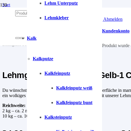
Lehm Unterputz
Start
/
Lehm
Lehmkleber
Anmelden | Abmelden
/
Lehmputze
/
Kundenkonto
Lehmglätte
Kalk
/
Lehmglätte Sonnenstein-Gelb-1 Cremegelb
Produkt
wurde 
Kalkputze
Lehmglätte Sonnenstein-Gelb-1 
Kalkfeinputz
Kalkfeinputz weiß
Du wünschst dir eine samtige, glatte bis glänzende Oberfläche in ma
ein wolkiges Erscheinungsbild erreichst du sehr gut mit unserer Lehmgl
Kalkfeinputz bunt
Reichweite:
2 kg – ca. 2 m²
10 kg – ca. 10 m
Kalksteinputz