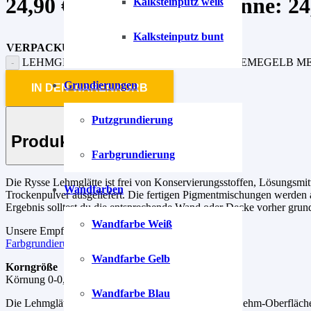
24,90
€
–
79,90
€
Preisspanne: 24,
Kalksteinputz weiß
Kalksteinputz bunt
VERPACKUNG
LEHMGLÄTTE SONNENSTEIN-GELB-1 CREMEGELB M
Grundierungen
IN DEN WARENKORB
Putzgrundierung
Produkt-Beschreibung
Farbgrundierung
Die Rysse Lehmglätte ist frei von Konservierungsstoffen, Lösungsmit
Wandfarben
Trockenpulver ausgeliefert. Die fertigen Pigmentmischungen werden al
Ergebnis solltest du die entsprechende Wand oder Decke vorher grundi
Wandfarbe Weiß
Unsere Empfehlung für die Grundierung.
Farbgrundierung
Wandfarbe Gelb
Korngröße
Körnung 0-0,5 mm, Putzstärke ca. 0,5 – 2 mm.
Wandfarbe Blau
Die Lehmglätte markiert die Königsklasse unter den Lehm-Oberflächen