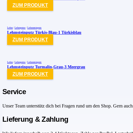
ZUM PRODUKT
Lehm
/
Lehmputze
/
Lehmsteinputz
Lehmsteinputz Türkis-Blau-1 Türkisblau
ZUM PRODUKT
Lehm
/
Lehmputze
/
Lehmsteinputz
Lehmsteinputz Turmalin-Grau-3 Meergrau
ZUM PRODUKT
Service
Unser Team unterstütz dich bei Fragen rund um den Shop. Gern auch 
Lieferung & Zahlung