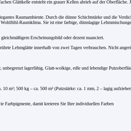
achen Glättkelle entsteht ein grauer Kellen abrieb auf der Oberfläche. 
elegantes Raumambiente. Durch die dünne Schichtstärke und die Verdicht
in Wohlfühl-Raumklima. Sie ist eine farbige, dünnlagige Lehmmischunge
t gleichmäßigem Erscheinungsbild oder dezent nuanciert.
gerührte Lehmglätte innerhalb von zwei Tagen verbrauchen. Nicht anger
, unbegrenzt lagerfähig. Glatt-wolkige, edle und lebendige Putzoberflä
a. 10 m²; 500 kg – ca. 500 m² (Putzstärke: ca. 1 mm, 2 – lagig aufziehe
e Farbpigmente, damit kreieren Sie Ihre individuellen Farben