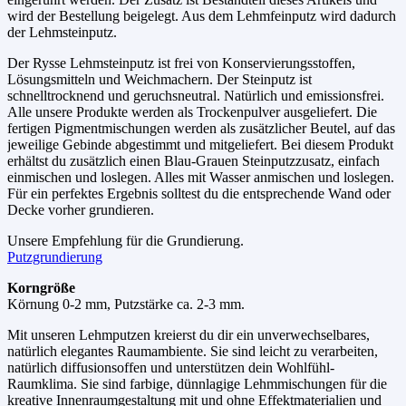
wird der Bestellung beigelegt. Aus dem Lehmfeinputz wird dadurch
der Lehmsteinputz.
Der Rysse Lehmsteinputz ist frei von Konservierungsstoffen,
Lösungsmitteln und Weichmachern. Der Steinputz ist
schnelltrocknend und geruchsneutral. Natürlich und emissionsfrei.
Alle unsere Produkte werden als Trockenpulver ausgeliefert. Die
fertigen Pigmentmischungen werden als zusätzlicher Beutel, auf das
jeweilige Gebinde abgestimmt und mitgeliefert. Bei diesem Produkt
erhältst du zusätzlich einen Blau-Grauen Steinputzzusatz, einfach
einmischen und loslegen. Alles mit Wasser anmischen und loslegen.
Für ein perfektes Ergebnis solltest du die entsprechende Wand oder
Decke vorher grundieren.
Unsere Empfehlung für die Grundierung.
Putzgrundierung
Korngröße
Körnung 0-2 mm, Putzstärke ca. 2-3 mm.
Mit unseren Lehmputzen kreierst du dir ein unverwechselbares,
natürlich elegantes Raumambiente. Sie sind leicht zu verarbeiten,
natürlich diffusionsoffen und unterstützen dein Wohlfühl-
Raumklima. Sie sind farbige, dünnlagige Lehmmischungen für die
kreative Innenraumgestaltung mit und ohne Effektmaterialien und