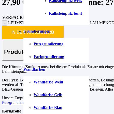
27,90
€
–
89,90
€
Preisspanne: 27,
Kalksteinputz weiß
Kalksteinputz bunt
VERPACKUNG
LEHMSTEINPUTZ TÜRKIS-BLAU-2 STEINBLAU MENGE
Grundierungen
IN DEN WARENKORB
Putzgrundierung
Produkt-Beschreibung
Farbgrundierung
Die Körnung (Struktur) muss bei diesem Produkt als Zusatz mit einge
Wandfarben
Lehmsteinputz.
Der Rysse Lehmsteinputz ist frei von Konservierungsstoffen, Lösungs
Wandfarbe Weiß
werden als Trockenpulver ausgeliefert. Die fertigen Pigmentmischunge
Blau-Grauen Steinputzzusatz, einfach einmischen und loslegen. Alles
Wandfarbe Gelb
Unsere Empfehlung für die Grundierung.
Putzgrundierung
Wandfarbe Blau
Korngröße