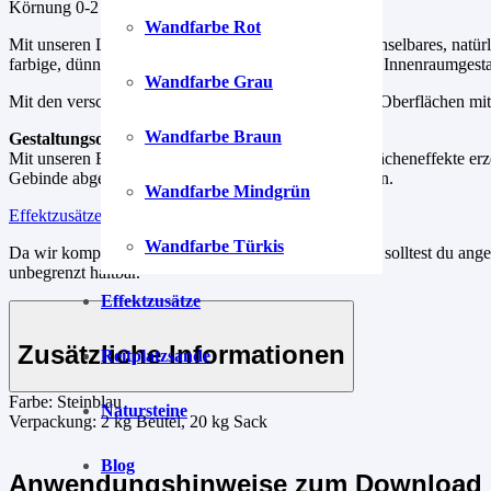
Körnung 0-2 mm, Putzstärke ca. 2-3 mm.
Wandfarbe Rot
Mit unseren Lehmputzen kreierst du dir ein unverwechselbares, natürl
farbige, dünnlagige Lehmmischungen für die kreative Innenraumgesta
Wandfarbe Grau
Mit den verschiedenen Auftragstechniken schaffst du Oberflächen mi
Wandfarbe Braun
Gestaltungsoptionen
Mit unseren Effektzusätzen kannst du kreative Oberflächeneffekte erz
Gebinde abgewogen. Einfach einmischen und loslegen.
Wandfarbe Mindgrün
Effektzusätze
Wandfarbe Türkis
Da wir komplett auf Konservierungsstoffe verzichten, solltest du an
unbegrenzt haltbar.
Effektzusätze
Zusätzliche Informationen
Reitplatzsande
Farbe:
Steinblau
Natursteine
Verpackung:
2 kg Beutel, 20 kg Sack
Blog
Anwendungshinweise zum Download 