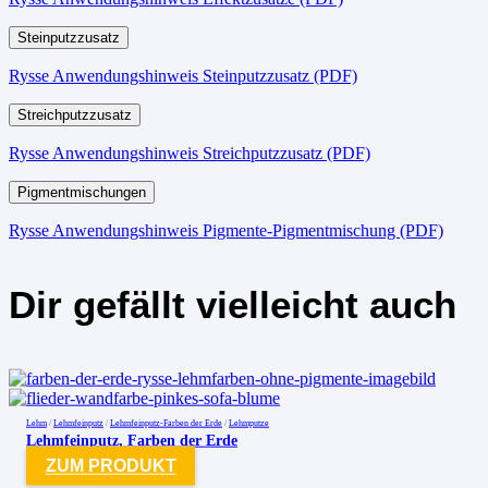
Steinputzzusatz
Rysse Anwendungshinweis Steinputzzusatz (PDF)
Streichputzzusatz
Rysse Anwendungshinweis Streichputzzusatz (PDF)
Pigmentmischungen
Rysse Anwendungshinweis Pigmente-Pigmentmischung (PDF)
Dir gefällt vielleicht auch
Lehm
/
Lehmfeinputz
/
Lehmfeinputz-Farben der Erde
/
Lehmputze
Lehmfeinputz, Farben der Erde
ZUM PRODUKT