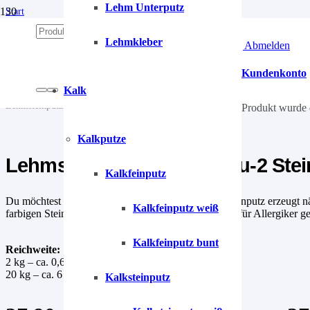
Lehm Unterputz
Start
/
Lehm
Lehmkleber
Anmelden | Abmelden
/
Lehmputze
/
Kundenkonto
Lehmsteinputz
Kalk
/
Lehmsteinputz Türkis-Blau-2 Steinblau
Produkt
wurde 
Kalkputze
Lehmsteinputz Türkis-Blau-2 Ste
Kalkfeinputz
Du möchtest eine Wand mit Steinoptik? Der Lehmsteinputz erzeugt näml
Kalkfeinputz weiß
farbigen Steinelementen. Der Lehmsteinputz ist ideal für Allergiker g
Kalkfeinputz bunt
Reichweite:
2 kg – ca. 0,6 m²
20 kg – ca. 6 m²
Kalksteinputz