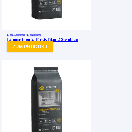
Lehm
/
Lehmputze
/
Lehmsteinputz
Lehmsteinputz Türkis-Blau-2 Steinblau
ZUM PRODUKT