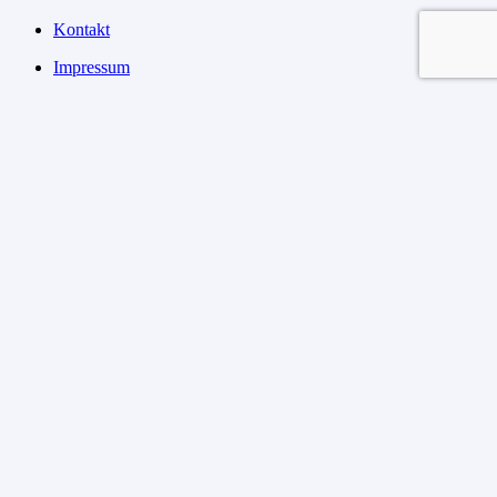
Kontakt
Impressum
Datenschutzerklärung
AGB
Widerrufsbelehrung
Kontakt
Walter Rysse GmbH & Co. KG
Am Edelgarten 1, 35460 Staufenberg
+49 6406 797948 8
Rufe uns gern an
Öffnungszeiten Büro:
Mo – Fr / 07:30 – 17:00 Uhr