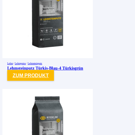
Lehm
/
Lehmputze
/
Lehmsteinputz
Lehmsteinputz Türkis-Blau-4 Türkisgrün
ZUM PRODUKT