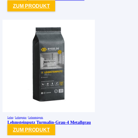
ZUM PRODUKT
Lehm
/
Lehmputze
/
Lehmsteinputz
Lehmsteinputz Turmalin-Grau-4 Metallgrau
ZUM PRODUKT