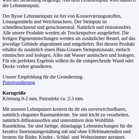
der Lehmsteinputz.
Der Rysse Lehmsteinputz ist frei von Konservierungsstoffen,
Lösungsmitteln und Weichmachern. Der Steinputz ist
schnelltrocknend und geruchsneutral. Natürlich und emissionsfrei.
Alle unsere Produkte werden als Trockenpulver ausgeliefert. Die
fertigen Pigmentmischungen werden als zusätzlicher Beutel, auf das
jeweilige Gebinde abgestimmt und mitgeliefert. Bei diesem Produkt
erhältst du zusätzlich einen Blau-Grauen Steinputzzusatz, einfach
einmischen und loslegen. Alles mit Wasser anmischen und loslegen.
Für ein perfektes Ergebnis solltest du die entsprechende Wand oder
Decke vorher grundieren.
Unsere Empfehlung für die Grundierung.
Putzgrundierung
Korngröße
Körnung 0-2 mm, Putzstärke ca. 2-3 mm.
Mit unseren Lehmputzen kreierst du dir ein unverwechselbares,
natürlich elegantes Raumambiente. Sie sind leicht zu verarbeiten,
natürlich diffusionsoffen und unterstützen dein Wohlfühl-
Raumklima. Sie sind farbige, dünnlagige Lehmmischungen für die
kreative Innenraumgestaltung mit und ohne Effektmaterialien und
bestens für Bäder, Kinder-, Schlaf- und Wohnzimmer geeignet.