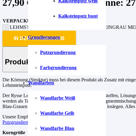
27,90
€
–
89,90
€
Preisspanne: 27,
Kalksteinputz weiß
Kalksteinputz bunt
VERPACKUNG
LEHMSTEINPUTZ TURMALIN-GRAU-5 STEINGRAU M
Grundierungen
IN DEN WARENKORB
Putzgrundierung
Produkt-Beschreibung
Farbgrundierung
Die Körnung (Struktur) muss bei diesem Produkt als Zusatz mit einge
Wandfarben
Lehmsteinputz.
Der Rysse Lehmsteinputz ist frei von Konservierungsstoffen, Lösungs
Wandfarbe Weiß
werden als Trockenpulver ausgeliefert. Die fertigen Pigmentmischunge
Blau-Grauen Steinputzzusatz, einfach einmischen und loslegen. Alles
Wandfarbe Gelb
Unsere Empfehlung für die Grundierung.
Putzgrundierung
Wandfarbe Blau
Korngröße