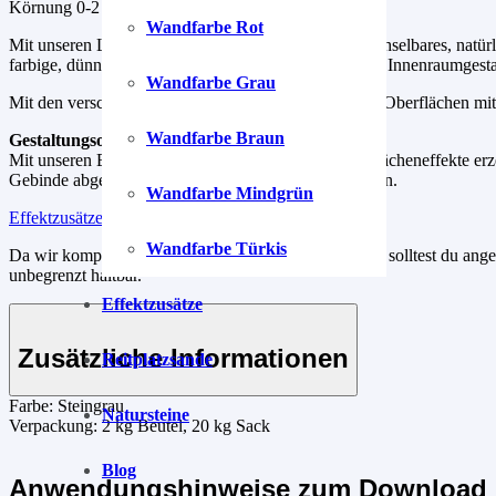
Körnung 0-2 mm, Putzstärke ca. 2-3 mm.
Wandfarbe Rot
Mit unseren Lehmputzen kreierst du dir ein unverwechselbares, natürl
farbige, dünnlagige Lehmmischungen für die kreative Innenraumgesta
Wandfarbe Grau
Mit den verschiedenen Auftragstechniken schaffst du Oberflächen mi
Wandfarbe Braun
Gestaltungsoptionen
Mit unseren Effektzusätzen kannst du kreative Oberflächeneffekte erz
Gebinde abgewogen. Einfach einmischen und loslegen.
Wandfarbe Mindgrün
Effektzusätze
Wandfarbe Türkis
Da wir komplett auf Konservierungsstoffe verzichten, solltest du an
unbegrenzt haltbar.
Effektzusätze
Zusätzliche Informationen
Reitplatzsande
Farbe:
Steingrau
Natursteine
Verpackung:
2 kg Beutel, 20 kg Sack
Blog
Anwendungshinweise zum Download 