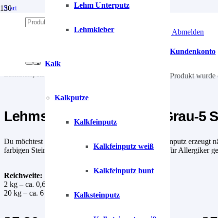
Lehm Unterputz
Start
/
Lehm
Lehmkleber
Anmelden | Abmelden
/
Lehmputze
/
Kundenkonto
Lehmsteinputz
Kalk
/
Lehmsteinputz Turmalin-Grau-5 Steingrau
Produkt
wurde 
Kalkputze
Lehmsteinputz Turmalin-Grau-5 S
Kalkfeinputz
Du möchtest eine Wand mit Steinoptik? Der Lehmsteinputz erzeugt näml
Kalkfeinputz weiß
farbigen Steinelementen. Der Lehmsteinputz ist ideal für Allergiker g
Kalkfeinputz bunt
Reichweite:
2 kg – ca. 0,6 m²
20 kg – ca. 6 m²
Kalksteinputz