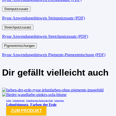
Steinputzzusatz
Rysse Anwendungshinweis Steinputzzusatz (PDF)
Streichputzzusatz
Rysse Anwendungshinweis Streichputzzusatz (PDF)
Pigmentmischungen
Rysse Anwendungshinweis Pigmente-Pigmentmischung (PDF)
Dir gefällt vielleicht auch
Lehm
/
Lehmfeinputz
/
Lehmfeinputz-Farben der Erde
/
Lehmputze
Lehmfeinputz, Farben der Erde
ZUM PRODUKT