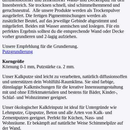
Innenbereich. Sie trocknen schnell, sind schimmelhemmend und
geruchsneutral. Alle unsere Produkte werden als Trockenpulver
ausgeliefert. Die fertigen Pigmentmischungen werden als
zusätzlicher Beutel, auf das jeweilige Gebinde abgestimmt und
mitgeliefert. Beides mit Wasser anmischen und loslegen. Für ein
perfektes Ergebnis solltest du die entsprechende Wand oder Decke
vorher grundieren und 2-lagig aufziehen.
Unsere Empfehlung für die Grundierung.
Putzgrundierung
Korngröße
Körnung 0-1 mm, Putzstärke ca. 2 mm.
Unser Kalkputze sind leicht zu verarbeiten, natürlich diffusionsoffen
und unterstützen dein Wohlfühl-Raumklima. Sie sind farbige,
dünnlagige Kalkmischungen für die kreative Innenraumgestaltung
mit und ohne Effektmaterialien und bestens für Bäder, Kinder-,
Schlaf- und Wohnzimmer geeignet.
Unser ökologischer Kalkfeinputz ist ideal für Untergründe wie
Lehmputze, Gipsputze, Beton und alle Arten von Kalk- und
Zementputzen geeignet. Perfekt für Küchen, Nass- und
Wohnräume. Er bekämpft auf natürliche Weise Schimmelpilze auf
der Wand.