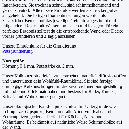
Innenbereich. Sie trocknen schnell, sind schimmelhemmend und
geruchsneutral. Alle unsere Produkte werden als Trockenpulver
ausgeliefert. Die fertigen Pigmentmischungen werden als
zusätzlicher Beutel, auf das jeweilige Gebinde abgestimmt und
mitgeliefert. Beides mit Wasser anmischen und loslegen. Für ein
perfektes Ergebnis solltest du die entsprechende Wand oder Decke
vorher grundieren und 2-lagig aufziehen.
Unsere Empfehlung für die Grundierung.
Putzgrundierung
Korngröße
Körnung 0-1 mm, Putzstärke ca. 2 mm.
Unser Kalkputze sind leicht zu verarbeiten, natürlich diffusionsoffen
und unterstützen dein Wohlfühl-Raumklima. Sie sind farbige,
dünnlagige Kalkmischungen für die kreative Innenraumgestaltung
mit und ohne Effektmaterialien und bestens für Bäder, Kinder-,
Schlaf- und Wohnzimmer geeignet.
Unser ökologischer Kalkfeinputz ist ideal für Untergründe wie
Lehmputze, Gipsputze, Beton und alle Arten von Kalk- und
Zementputzen geeignet. Perfekt für Küchen, Nass- und
Wohnräume. Er bekämpft auf natürliche Weise Schimmelpilze auf
der Wand.