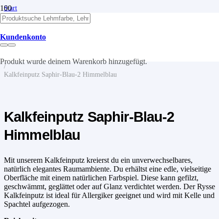
Start
/
Kalk
/
Kundenkonto
Kalkputze
/
Kalkfeinputz
Produkt
wurde deinem Warenkorb hinzugefügt.
/
Kalkfeinputz Saphir-Blau-2 Himmelblau
Kalkfeinputz Saphir-Blau-2
Himmelblau
Mit unserem Kalkfeinputz kreierst du ein unverwechselbares,
natürlich elegantes Raumambiente. Du erhältst eine edle, vielseitige
Oberfläche mit einem natürlichen Farbspiel. Diese kann gefilzt,
geschwämmt, geglättet oder auf Glanz verdichtet werden. Der Rysse
Kalkfeinputz ist ideal für Allergiker geeignet und wird mit Kelle und
Spachtel aufgezogen.