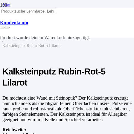
Start
/
Kalk
/
Kundenkonto
Kalkputze
/
Kalksteinputz
Produkt
wurde deinem Warenkorb hinzugefügt.
/
Kalksteinputz Rubin-Rot-5 Lilarot
Kalksteinputz Rubin-Rot-5
Lilarot
Du möchtest eine Wand mit Steinoptik? Der Kalksteinputz erzeugt
nämlich anders als die filigran feinen Oberflächen unserer Putze eine
raue, grobe und robust-rustikale Oberflächenstruktur mit sichtbaren,
farbigen Steinelementen. Der Kalksteinputz ist ideal für Allergiker
geeignet und wird mit Kelle und Spachtel verarbeitet.
Reichweite: