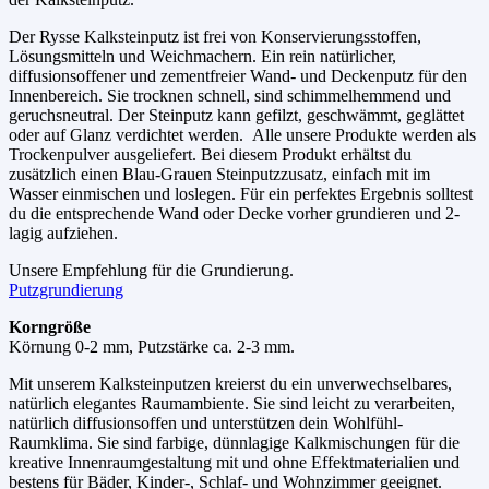
Der Rysse Kalksteinputz ist frei von Konservierungsstoffen,
Lösungsmitteln und Weichmachern. Ein rein natürlicher,
diffusionsoffener und zementfreier Wand- und Deckenputz für den
Innenbereich. Sie trocknen schnell, sind schimmelhemmend und
geruchsneutral. Der Steinputz kann gefilzt, geschwämmt, geglättet
oder auf Glanz verdichtet werden. Alle unsere Produkte werden als
Trockenpulver ausgeliefert. Bei diesem Produkt erhältst du
zusätzlich einen Blau-Grauen Steinputzzusatz, einfach mit im
Wasser einmischen und loslegen. Für ein perfektes Ergebnis solltest
du die entsprechende Wand oder Decke vorher grundieren und 2-
lagig aufziehen.
Unsere Empfehlung für die Grundierung.
Putzgrundierung
Korngröße
Körnung 0-2 mm, Putzstärke ca. 2-3 mm.
Mit unserem Kalksteinputzen kreierst du ein unverwechselbares,
natürlich elegantes Raumambiente. Sie sind leicht zu verarbeiten,
natürlich diffusionsoffen und unterstützen dein Wohlfühl-
Raumklima. Sie sind farbige, dünnlagige Kalkmischungen für die
kreative Innenraumgestaltung mit und ohne Effektmaterialien und
bestens für Bäder, Kinder-, Schlaf- und Wohnzimmer geeignet.