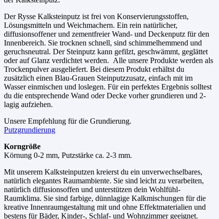
Der Rysse Kalksteinputz ist frei von Konservierungsstoffen,
Lösungsmitteln und Weichmachern. Ein rein natürlicher,
diffusionsoffener und zementfreier Wand- und Deckenputz für den
Innenbereich. Sie trocknen schnell, sind schimmelhemmend und
geruchsneutral. Der Steinputz kann gefilzt, geschwämmt, geglättet
oder auf Glanz verdichtet werden. Alle unsere Produkte werden als
Trockenpulver ausgeliefert. Bei diesem Produkt erhältst du
zusätzlich einen Blau-Grauen Steinputzzusatz, einfach mit im
Wasser einmischen und loslegen. Für ein perfektes Ergebnis solltest
du die entsprechende Wand oder Decke vorher grundieren und 2-
lagig aufziehen.
Unsere Empfehlung für die Grundierung.
Putzgrundierung
Korngröße
Körnung 0-2 mm, Putzstärke ca. 2-3 mm.
Mit unserem Kalksteinputzen kreierst du ein unverwechselbares,
natürlich elegantes Raumambiente. Sie sind leicht zu verarbeiten,
natürlich diffusionsoffen und unterstützen dein Wohlfühl-
Raumklima. Sie sind farbige, dünnlagige Kalkmischungen für die
kreative Innenraumgestaltung mit und ohne Effektmaterialien und
bestens für Bäder, Kinder-, Schlaf- und Wohnzimmer geeignet.