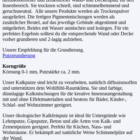
Innenbereich. Sie trocknen schnell, sind schimmelhemmend und
geruchsneutral. Alle unsere Produkte werden als Trockenpulver
ausgeliefert. Die fertigen Pigmentmischungen werden als
zusätzlicher Beutel, auf das jeweilige Gebinde abgestimmt und
mitgeliefert. Beides mit Wasser anmischen und loslegen. Für ein
perfektes Ergebnis solltest du die entsprechende Wand oder Decke
vorher grundieren und 2-lagig aufziehen.
Unsere Empfehlung für die Grundierung.
Putzgrundierung
Korngröße
Körnung 0-1 mm, Putzstärke ca. 2 mm.
Unser Kalkputze sind leicht zu verarbeiten, natürlich diffusionsoffen
und unterstützen dein Wohlfühl-Raumklima. Sie sind farbige,
dünnlagige Kalkmischungen für die kreative Innenraumgestaltung
mit und ohne Effektmaterialien und bestens für Bäder, Kinder-,
Schlaf- und Wohnzimmer geeignet.
Unser ökologischer Kalkfeinputz ist ideal für Untergründe wie
Lehmputze, Gipsputze, Beton und alle Arten von Kalk- und
Zementputzen geeignet. Perfekt für Küchen, Nass- und
Wohnräume. Er bekämpft auf natürliche Weise Schimmelpilze auf
der Wand.