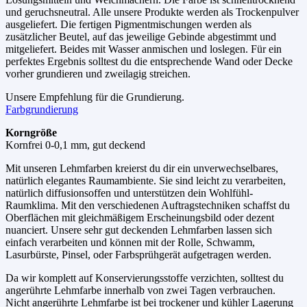
und geruchsneutral. Alle unsere Produkte werden als Trockenpulver
ausgeliefert. Die fertigen Pigmentmischungen werden als
zusätzlicher Beutel, auf das jeweilige Gebinde abgestimmt und
mitgeliefert. Beides mit Wasser anmischen und loslegen. Für ein
perfektes Ergebnis solltest du die entsprechende Wand oder Decke
vorher grundieren und zweilagig streichen.
Unsere Empfehlung für die Grundierung.
Farbgrundierung
Korngröße
Kornfrei 0-0,1 mm, gut deckend
Mit unseren Lehmfarben kreierst du dir ein unverwechselbares,
natürlich elegantes Raumambiente. Sie sind leicht zu verarbeiten,
natürlich diffusionsoffen und unterstützen dein Wohlfühl-
Raumklima. Mit den verschiedenen Auftragstechniken schaffst du
Oberflächen mit gleichmäßigem Erscheinungsbild oder dezent
nuanciert. Unsere sehr gut deckenden Lehmfarben lassen sich
einfach verarbeiten und können mit der Rolle, Schwamm,
Lasurbürste, Pinsel, oder Farbsprühgerät aufgetragen werden.
Da wir komplett auf Konservierungsstoffe verzichten, solltest du
angerührte Lehmfarbe innerhalb von zwei Tagen verbrauchen.
Nicht angerührte Lehmfarbe ist bei trockener und kühler Lagerung