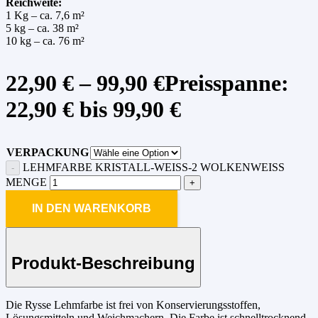
Reichweite:
1 Kg – ca. 7,6 m²
5 kg – ca. 38 m²
10 kg – ca. 76 m²
22,90
€
–
99,90
€
Preisspanne:
22,90 € bis 99,90 €
VERPACKUNG
LEHMFARBE KRISTALL-WEISS-2 WOLKENWEISS ME
NGE
IN DEN WARENKORB
Produkt-Beschreibung
Die Rysse Lehmfarbe ist frei von Konservierungsstoffen,
Lösungsmitteln und Weichmachern. Die Farbe ist schnelltrocknend