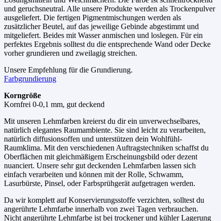
und geruchsneutral. Alle unsere Produkte werden als Trockenpulver
ausgeliefert. Die fertigen Pigmentmischungen werden als
zusätzlicher Beutel, auf das jeweilige Gebinde abgestimmt und
mitgeliefert. Beides mit Wasser anmischen und loslegen. Für ein
perfektes Ergebnis solltest du die entsprechende Wand oder Decke
vorher grundieren und zweilagig streichen.
Unsere Empfehlung für die Grundierung.
Farbgrundierung
Korngröße
Kornfrei 0-0,1 mm, gut deckend
Mit unseren Lehmfarben kreierst du dir ein unverwechselbares,
natürlich elegantes Raumambiente. Sie sind leicht zu verarbeiten,
natürlich diffusionsoffen und unterstützen dein Wohlfühl-
Raumklima. Mit den verschiedenen Auftragstechniken schaffst du
Oberflächen mit gleichmäßigem Erscheinungsbild oder dezent
nuanciert. Unsere sehr gut deckenden Lehmfarben lassen sich
einfach verarbeiten und können mit der Rolle, Schwamm,
Lasurbürste, Pinsel, oder Farbsprühgerät aufgetragen werden.
Da wir komplett auf Konservierungsstoffe verzichten, solltest du
angerührte Lehmfarbe innerhalb von zwei Tagen verbrauchen.
Nicht angerührte Lehmfarbe ist bei trockener und kühler Lagerung