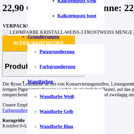
Kalksteinputz weiß
22,90
€
–
99,90
€
Preisspanne: 22,
Kalksteinputz bunt
VERPACKUNG
LEHMFARBE KRISTALL-WEISS-3 FROSTWEISS MENGE
Grundierungen
IN DEN WARENKORB
Putzgrundierung
Produkt-Beschreibung
Farbgrundierung
Wandfarben
Die Rysse Lehmfarbe ist frei von Konservierungsstoffen, Lösungsmitt
fertigen Pigmentmischungen werden als zusätzlicher Beutel, auf das j
entsprechende Wand oder Decke vorher grundieren und zweilagig str
Wandfarbe Weiß
Unsere Empfehlung für die Grundierung.
Farbgrundierung
Wandfarbe Gelb
Korngröße
Kornfrei 0-0,1 mm, gut deckend
Wandfarbe Blau