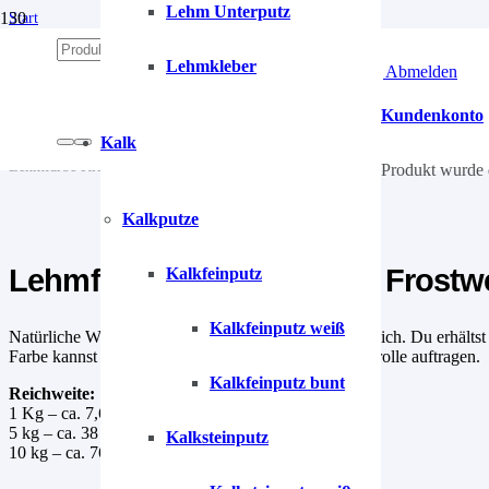
Lehm Unterputz
Start
/
Lehm
Lehmkleber
Anmelden | Abmelden
/
Lehmfarben
/
Kundenkonto
Lehmfarbe
Kalk
/
Lehmfarbe Kristall-Weiß-3 Frostweiß
Produkt
wurde 
Kalkputze
Lehmfarbe Kristall-Weiß-3 Frostw
Kalkfeinputz
Kalkfeinputz weiß
Natürliche Wand- und Deckenfarbe für den Innenbereich. Du erhältst 
Farbe kannst du bequem mit Pinseln oder einer Malerrolle auftragen.
Kalkfeinputz bunt
Reichweite:
1 Kg – ca. 7,6 m²
5 kg – ca. 38 m²
Kalksteinputz
10 kg – ca. 76 m²