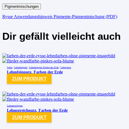
Pigmentmischungen
Rysse Anwendungshinweis Pigmente-Pigmentmischung (PDF)
Dir gefällt vielleicht auch
Lehm
/
Lehmfeinputz
/
Lehmfeinputz-Farben der Erde
/
Lehmputze
Lehmfeinputz, Farben der Erde
ZUM PRODUKT
Lehmstreichputz
Lehmstreichputz, Farben der Erde
ZUM PRODUKT