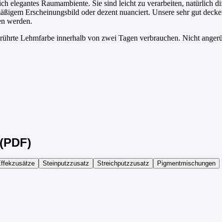
ich elegantes Raumambiente. Sie sind leicht zu verarbeiten, natürlich 
mäßigem Erscheinungsbild oder dezent nuanciert. Unsere sehr gut decke
en werden.
gerührte Lehmfarbe innerhalb von zwei Tagen verbrauchen. Nicht anger
(PDF)
ffekzusätze
Steinputzzusatz
Streichputzzusatz
Pigmentmischungen