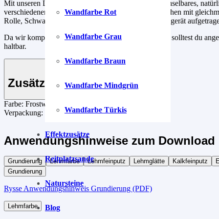
Mit unseren Lehmfarben kreierst du dir ein unverwechselbares, natürl
verschiedenen Auftragstechniken schaffst du Oberflächen mit gleich
Wandfarbe Rot
Rolle, Schwamm, Lasurbürste, Pinsel, oder Farbsprühgerät aufgetrag
Wandfarbe Grau
Da wir komplett auf Konservierungsstoffe verzichten, solltest du an
haltbar.
Wandfarbe Braun
Zusätzliche Informationen
Wandfarbe Mindgrün
Farbe:
Frostweiß
Wandfarbe Türkis
Verpackung:
1 kg Beutel, 5 kg Sack, 10 kg Sack
Effektzusätze
Anwendungshinweise zum Download 
Reitplatzsande
Grundierung
Lehmfarbe
Lehmfeinputz
Lehmglätte
Kalkfeinputz
E
Grundierung
Natursteine
Rysse Anwendungshinweis Grundierung (PDF)
Lehmfarbe
Blog