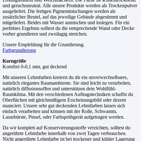
und geruchsneutral. Alle unsere Produkte werden als Trockenpulver
ausgeliefert. Die fertigen Pigmentmischungen werden als
zusätzlicher Beutel, auf das jeweilige Gebinde abgestimmt und
mitgeliefert. Beides mit Wasser anmischen und loslegen. Für ein
perfektes Ergebnis solltest du die entsprechende Wand oder Decke
vorher grundieren und zweilagig streichen.
Unsere Empfehlung für die Grundierung.
Farbgrundierung
Korngröße
Kornfrei 0-0,1 mm, gut deckend
Mit unseren Lehmfarben kreierst du dir ein unverwechselbares,
natürlich elegantes Raumambiente. Sie sind leicht zu verarbeiten,
natürlich diffusionsoffen und unterstützen dein Wohlfühl-
Raumklima. Mit den verschiedenen Auftragstechniken schaffst du
Oberflächen mit gleichmäßigem Erscheinungsbild oder dezent
nuanciert. Unsere sehr gut deckenden Lehmfarben lassen sich
einfach verarbeiten und können mit der Rolle, Schwamm,
Lasurbürste, Pinsel, oder Farbsprühgerät aufgetragen werden.
Da wir komplett auf Konservierungsstoffe verzichten, solltest du
angerührte Lehmfarbe innerhalb von zwei Tagen verbrauchen.
Nicht angerührte Lehmfarbe ist bei trockener und kühler Lagerung