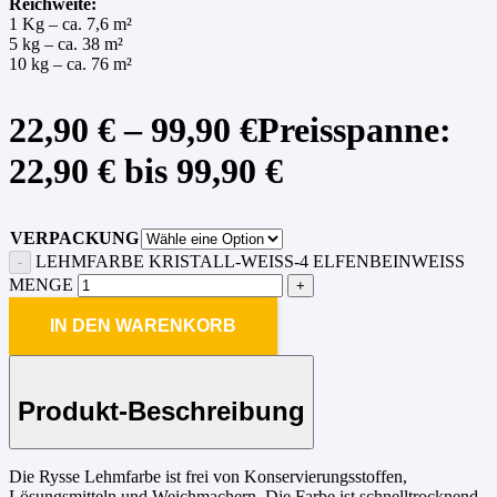
Reichweite:
1 Kg – ca. 7,6 m²
5 kg – ca. 38 m²
10 kg – ca. 76 m²
22,90
€
–
99,90
€
Preisspanne:
22,90 € bis 99,90 €
VERPACKUNG
LEHMFARBE KRISTALL-WEISS-4 ELFENBEINWEISS ME
NGE
IN DEN WARENKORB
Produkt-Beschreibung
Die Rysse Lehmfarbe ist frei von Konservierungsstoffen,
Lösungsmitteln und Weichmachern. Die Farbe ist schnelltrocknend