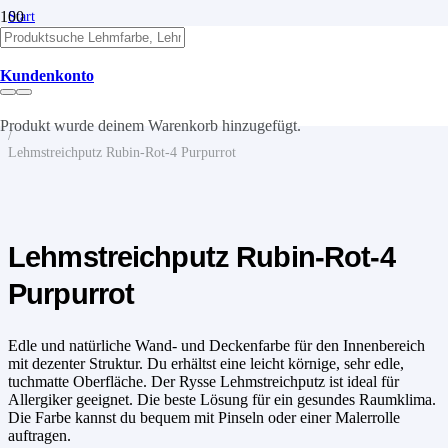
Start
/
Lehm
/
Kundenkonto
Lehmfarben
/
Lehmstreichputz
Produkt
wurde deinem Warenkorb hinzugefügt.
/
Lehmstreichputz Rubin-Rot-4 Purpurrot
Lehmstreichputz Rubin-Rot-4
Purpurrot
Edle und natürliche Wand- und Deckenfarbe für den Innenbereich
mit dezenter Struktur. Du erhältst eine leicht körnige, sehr edle,
tuchmatte Oberfläche. Der Rysse Lehmstreichputz ist ideal für
Allergiker geeignet. Die beste Lösung für ein gesundes Raumklima.
Die Farbe kannst du bequem mit Pinseln oder einer Malerrolle
auftragen.