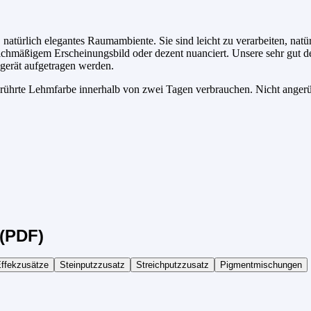
 natürlich elegantes Raumambiente. Sie sind leicht zu verarbeiten, nat
ichmäßigem Erscheinungsbild oder dezent nuanciert. Unsere sehr gut d
gerät aufgetragen werden.
gerührte Lehmfarbe innerhalb von zwei Tagen verbrauchen. Nicht anger
(PDF)
ffekzusätze
Steinputzzusatz
Streichputzzusatz
Pigmentmischungen