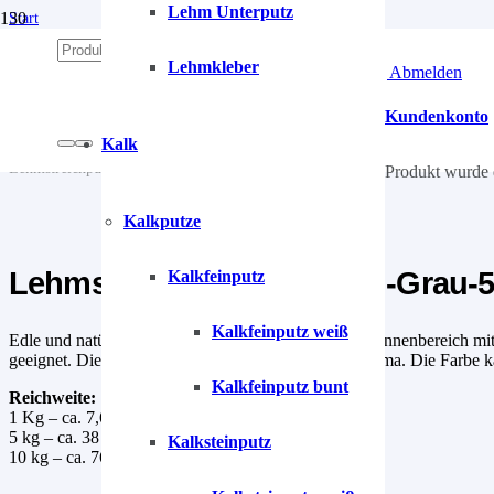
Lehm Unterputz
Start
/
Lehm
Lehmkleber
Anmelden | Abmelden
/
Lehmfarben
/
Kundenkonto
Lehmstreichputz
Kalk
/
Lehmstreichputz Turmalin-Grau-5 Steingrau
Produkt
wurde 
Kalkputze
Lehmstreichputz Turmalin-Grau-5
Kalkfeinputz
Kalkfeinputz weiß
Edle und natürliche Wand- und Deckenfarbe für den Innenbereich mit de
geeignet. Die beste Lösung für ein gesundes Raumklima. Die Farbe ka
Kalkfeinputz bunt
Reichweite:
1 Kg – ca. 7,6 m²
5 kg – ca. 38 m²
Kalksteinputz
10 kg – ca. 76 m²