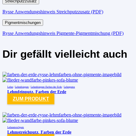
Streichputzzusatz
Rysse Anwendungshinweis Streichputzzusatz (PDF)
Pigmentmischungen
Rysse Anwendungshinweis Pigmente-Pigmentmischung (PDF)
Dir gefällt vielleicht auch
Lehm
/
Lehmfeinputz
/
Lehmfeinputz-Farben der Erde
/
Lehmputze
Lehmfeinputz, Farben der Erde
ZUM PRODUKT
Lehmstreichputz
Lehmstreichputz, Farben der Erde