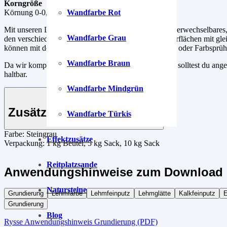
Korngröße
Körnung 0-0,5 mm, gut deckend
Wandfarbe Rot
Mit unseren Lehmstreichputzen kreierst du dir ein unverwechselbares,
Wandfarbe Grau
den verschiedenen Auftragstechniken schaffst du Oberflächen mit gle
können mit der Rolle, Schwamm, Lasurbürste, Pinsel, oder Farbsprüh
Wandfarbe Braun
Da wir komplett auf Konservierungsstoffe verzichten, solltest du an
haltbar.
Wandfarbe Mindgrün
Zusätzliche Informationen
Wandfarbe Türkis
Farbe:
Steingrau
Effektzusätze
Verpackung:
1 kg Beutel, 5 kg Sack, 10 kg Sack
Reitplatzsande
Anwendungshinweise zum Download 
Natursteine
Grundierung
Lehmfarbe
Lehmfeinputz
Lehmglätte
Kalkfeinputz
E
Grundierung
Blog
Rysse Anwendungshinweis Grundierung (PDF)