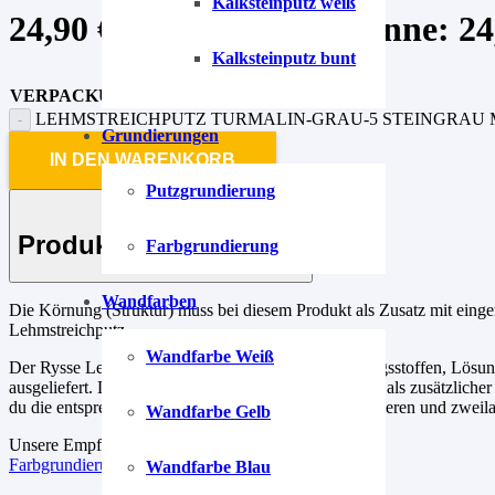
Kalksteinputz weiß
24,90
€
–
99,90
€
Preisspanne: 24,
Kalksteinputz bunt
VERPACKUNG
LEHMSTREICHPUTZ TURMALIN-GRAU-5 STEINGRAU
Grundierungen
IN DEN WARENKORB
Putzgrundierung
Produkt-Beschreibung
Farbgrundierung
Wandfarben
Die Körnung (Struktur) muss bei diesem Produkt als Zusatz mit einger
Lehmstreichputz.
Wandfarbe Weiß
Der Rysse Lehmstreichputz ist frei von Konservierungsstoffen, Lösun
ausgeliefert. Die fertigen Pigmentmischungen werden als zusätzlicher 
du die entsprechende Wand oder Decke vorher grundieren und zweilag
Wandfarbe Gelb
Unsere Empfehlung für die Grundierung.
Farbgrundierung
Wandfarbe Blau