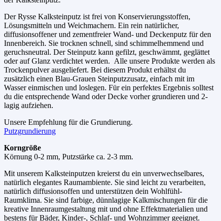
Der Rysse Kalksteinputz ist frei von Konservierungsstoffen,
Lösungsmitteln und Weichmachern. Ein rein natürlicher,
diffusionsoffener und zementfreier Wand- und Deckenputz für den
Innenbereich. Sie trocknen schnell, sind schimmelhemmend und
geruchsneutral. Der Steinputz kann gefilzt, geschwämmt, geglättet
oder auf Glanz verdichtet werden. Alle unsere Produkte werden als
Trockenpulver ausgeliefert. Bei diesem Produkt erhältst du
zusätzlich einen Blau-Grauen Steinputzzusatz, einfach mit im
Wasser einmischen und loslegen. Für ein perfektes Ergebnis solltest
du die entsprechende Wand oder Decke vorher grundieren und 2-
lagig aufziehen.
Unsere Empfehlung für die Grundierung.
Putzgrundierung
Korngröße
Körnung 0-2 mm, Putzstärke ca. 2-3 mm.
Mit unserem Kalksteinputzen kreierst du ein unverwechselbares,
natürlich elegantes Raumambiente. Sie sind leicht zu verarbeiten,
natürlich diffusionsoffen und unterstützen dein Wohlfühl-
Raumklima. Sie sind farbige, dünnlagige Kalkmischungen für die
kreative Innenraumgestaltung mit und ohne Effektmaterialien und
bestens für Bäder, Kinder-, Schlaf- und Wohnzimmer geeignet.