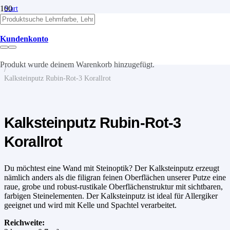
Start
/
Kalk
/
Kundenkonto
Kalkputze
/
Kalksteinputz
Produkt
wurde deinem Warenkorb hinzugefügt.
/
Kalksteinputz Rubin-Rot-3 Korallrot
Kalksteinputz Rubin-Rot-3
Korallrot
Du möchtest eine Wand mit Steinoptik? Der Kalksteinputz erzeugt
nämlich anders als die filigran feinen Oberflächen unserer Putze eine
raue, grobe und robust-rustikale Oberflächenstruktur mit sichtbaren,
farbigen Steinelementen. Der Kalksteinputz ist ideal für Allergiker
geeignet und wird mit Kelle und Spachtel verarbeitet.
Reichweite: